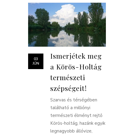
Ismerjétek meg
03
JÚN
a Körös-Holtág
természeti
szépségeit!
Szarvas és térségében
található a milliónyi
természeti élményt rejtő
Körös-holtág, hazánk egyik
legnagyobb állóvize,