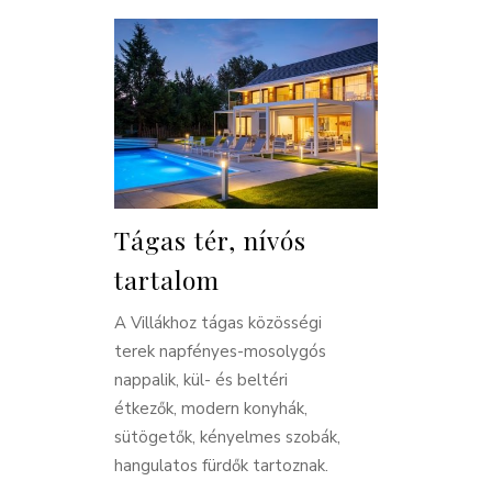
Tágas tér, nívós
tartalom
A Villákhoz tágas közösségi
terek napfényes-mosolygós
nappalik, kül- és beltéri
étkezők, modern konyhák,
sütögetők, kényelmes szobák,
hangulatos fürdők tartoznak.