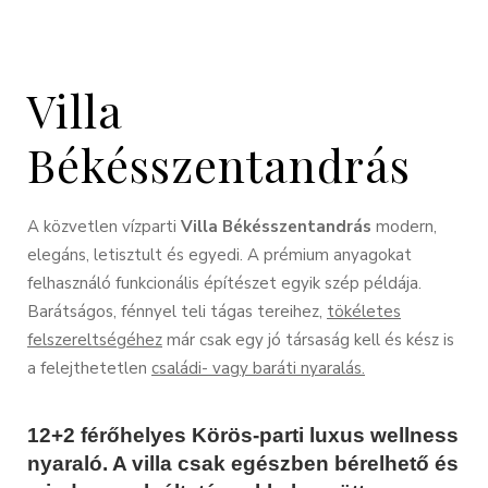
Villa
Békésszentandrás
A közvetlen vízparti
Villa Békésszentandrás
modern,
elegáns, letisztult és egyedi. A prémium anyagokat
felhasználó funkcionális építészet egyik szép példája.
Barátságos, fénnyel teli tágas tereihez,
tökéletes
felszereltségéhez
már csak egy jó társaság kell és kész is
a felejthetetlen
családi- vagy baráti nyaralás.
12+2 férőhelyes Körös-parti luxus wellness
nyaraló. A villa csak egészben bérelhető és