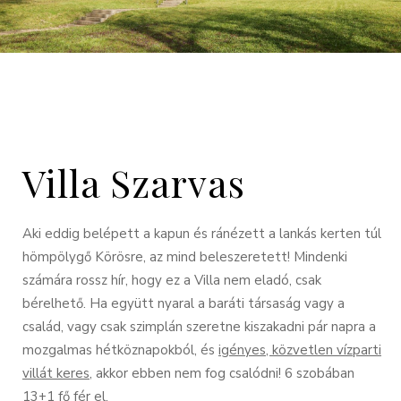
Villa Szarvas
Aki eddig belépett a kapun és ránézett a lankás kerten túl
hömpölygő Körösre, az mind beleszeretett! Mindenki
számára rossz hír, hogy ez a Villa nem eladó, csak
bérelhető. Ha együtt nyaral a baráti társaság vagy a
család, vagy csak szimplán szeretne kiszakadni pár napra a
mozgalmas hétköznapokból, és
igényes, közvetlen vízparti
villát keres,
akkor ebben nem fog csalódni! 6 szobában
13+1 fő fér el.