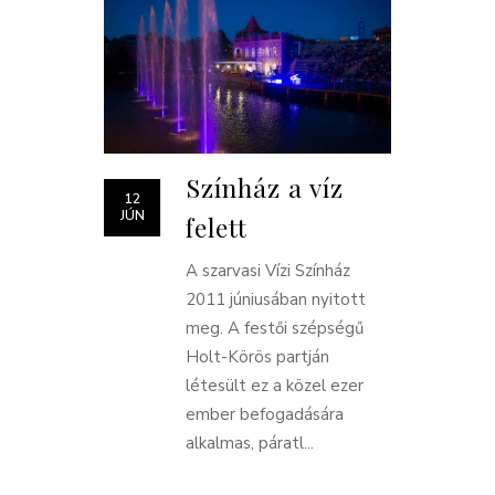
Színház a víz
12
JÚN
felett
A szarvasi Vízi Színház
2011 júniusában nyitott
meg. A festői szépségű
Holt-Körös partján
létesült ez a közel ezer
ember befogadására
alkalmas, páratl...