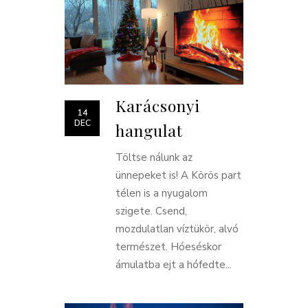
Karácsonyi
14
DEC
hangulat
Töltse nálunk az
ünnepeket is! A Körös part
télen is a nyugalom
szigete. Csend,
mozdulatlan víztükör, alvó
természet. Hóeséskor
ámulatba ejt a hófedte...